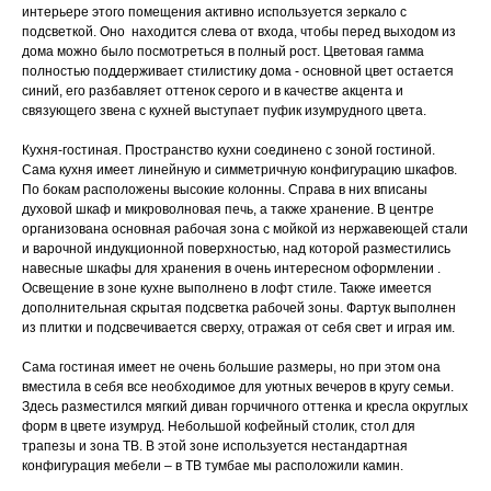
интерьере этого помещения активно используется зеркало с
подсветкой. Оно находится слева от входа, чтобы перед выходом из
дома можно было посмотреться в полный рост. Цветовая гамма
полностью поддерживает стилистику дома - основной цвет остается
синий, его разбавляет оттенок серого и в качестве акцента и
связующего звена с кухней выступает пуфик изумрудного цвета.
Кухня-гостиная. Пространство кухни соединено с зоной гостиной.
Сама кухня имеет линейную и симметричную конфигурацию шкафов.
По бокам расположены высокие колонны. Справа в них вписаны
духовой шкаф и микроволновая печь, а также хранение. В центре
организована основная рабочая зона с мойкой из нержавеющей стали
и варочной индукционной поверхностью, над которой разместились
навесные шкафы для хранения в очень интересном оформлении .
Освещение в зоне кухне выполнено в лофт стиле. Также имеется
дополнительная скрытая подсветка рабочей зоны. Фартук выполнен
из плитки и подсвечивается сверху, отражая от себя свет и играя им.
Сама гостиная имеет не очень большие размеры, но при этом она
вместила в себя все необходимое для уютных вечеров в кругу семьи.
Здесь разместился мягкий диван горчичного оттенка и кресла округлых
форм в цвете изумруд. Небольшой кофейный столик, стол для
трапезы и зона ТВ. В этой зоне используется нестандартная
конфигурация мебели – в ТВ тумбае мы расположили камин.