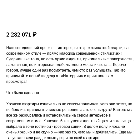
2 282 071 ₽
Наш сегодняшний проект — интерьер четырехкомнатной квартиры в
современном стиле — прямо классика современной стилистики!
Сдержанные тона, но есть яркие акценты, оригинальные поверхности,
лаконичная, но интересная мебель, много места и света…. Короче
говоря, лучше один раз посмотреть, чем сто раз услышать. Так что
принимайте новый шедевр от «Интеррии» и приятного вам
просмотра!
Что было сделано:
Хозяева квартиры изначально не совсем понимали, чего они хотят, но
не боялись принимать смелые решения, а это очень круто! В итоге мы
всё же разобрались и остановились на сером интерьере в
современном стиле. Конечно, был нужен акцентный цвет и заказчица
выбрала в зоне гостиной - грозовой синий. В целом получилось не
очень ярко, но и не скучно — как раз то, чего мы и добивались. Еще мы:
установили раздвижные двери по всей квартире.