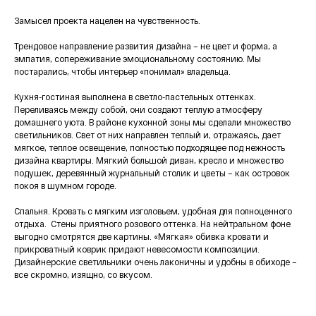
Замысел проекта нацелен на чувственность.
Трендовое направление развития дизайна – не цвет и форма, а
эмпатия, сопереживание эмоциональному состоянию. Мы
постарались, чтобы интерьер «понимал» владельца.
Кухня-гостиная выполнена в светло-пастельных оттенках.
Переливаясь между собой, они создают теплую атмосферу
домашнего уюта. В районе кухонной зоны мы сделали множество
светильников. Свет от них направлен теплый и, отражаясь, дает
мягкое, теплое освещение, полностью подходящее под нежность
дизайна квартиры. Мягкий большой диван, кресло и множество
подушек, деревянный журнальный столик и цветы – как островок
покоя в шумном городе.
Спальня. Кровать с мягким изголовьем, удобная для полноценного
отдыха. Стены приятного розового оттенка. На нейтральном фоне
выгодно смотрятся две картины. «Мягкая» обивка кровати и
прикроватный коврик придают невесомости композиции.
Дизайнерские светильники очень лаконичны и удобны в обиходе –
все скромно, изящно, со вкусом.